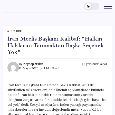
Skip
to
content
HABER
İran Meclis Başkanı Kalibaf: “Halkın
Haklarını Tanımaktan Başka Seçenek
Yok”
İran
By
Zeynep Arslan
yorumlar kapalı
Meclis
12 Mayıs 2026
1 Min Read
Başkanı
Kalibaf:
“Halkın
İran Meclis Başkanı Muhammed Bakır Kalibaf, ABD ile
Haklarını
sürdürülen müzakerelere dair önemli açıklamalarda bulundu.
Tanımaktan
Başka
Kalibaf, İran halkının haklarının tanınmasının zorunlu
Seçenek
olduğunu vurgulayarak, “14 maddede belirtildiği gibi, başka bir
Yok”
yol yok” dedi. Sosyal medya üzerinden yaptığı paylaşımda,
için
müzakerelerin seyrine dair değerlendirmeler yapan Kalibaf,
alternatif yaklaşımların sonuçsuz kalacağını belirtti.