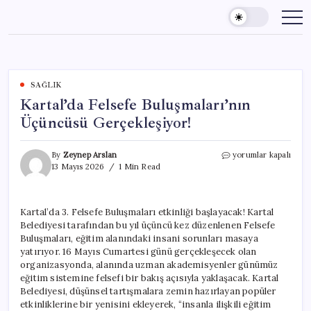
Skip
to
content
SAĞLIK
Kartal’da Felsefe Buluşmaları’nın
Üçüncüsü Gerçekleşiyor!
Kartal’da
By
Zeynep Arslan
yorumlar kapalı
Felsefe
13 Mayıs 2026
1 Min Read
Buluşmaları’nın
Üçüncüsü
Gerçekleşiyor!
Kartal’da 3. Felsefe Buluşmaları etkinliği başlayacak! Kartal
için
Belediyesi tarafından bu yıl üçüncü kez düzenlenen Felsefe
Buluşmaları, eğitim alanındaki insani sorunları masaya
yatırıyor. 16 Mayıs Cumartesi günü gerçekleşecek olan
organizasyonda, alanında uzman akademisyenler günümüz
eğitim sistemine felsefi bir bakış açısıyla yaklaşacak. Kartal
Belediyesi, düşünsel tartışmalara zemin hazırlayan popüler
etkinliklerine bir yenisini ekleyerek, “insanla ilişkili eğitim