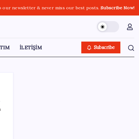
o our newsletter & never miss our best posts.
Subscribe Now!
TIM
İLETİŞİM
Subscribe
ı
SON YAZILAR
Android için iMessage Sunan Sunbird
Yeniden Yayında