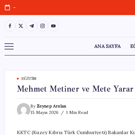
Skip
-
to
content
https://www.facebook.com/
https://twitter.com/
https://t.me/
https://www.instagram.com/
https://youtube.com/
ANA SAYFA
E
EĞITIM
Mehmet Metiner ve Mete Yarar
By
Zeynep Arslan
15 Mayıs 2026
1 Min Read
KKTC (Kuzey Kıbrıs Türk Cumhuriyeti) Bakanlar Kur