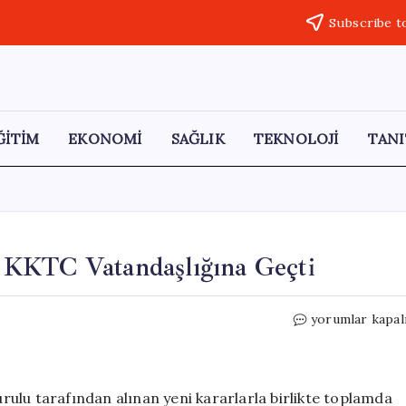
Subscribe t
ĞİTİM
EKONOMİ
SAĞLIK
TEKNOLOJİ
TANI
 KKTC Vatandaşlığına Geçti
Mehmet
yorumlar kapal
Metiner
ve
Mete
Yarar
ulu tarafından alınan yeni kararlarla birlikte toplamda