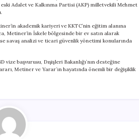
KKTC
, eski Adalet ve Kalkınma Partisi (AKP) milletvekili Mehmet
Vatandaşlığına
.
Geçti
için
er’in akademik kariyeri ve KKTC’nin eğitim alanına
ıca, Metiner’in İskele bölgesinde bir ev satın alarak
 ise savaş analizi ve ticari güvenlik yönetimi konularında
D vize başvurusu, Dışişleri Bakanlığı’nın desteğine
rarı, Metiner ve Yarar’ın hayatında önemli bir değişiklik