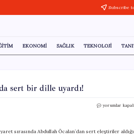
Subscribe t
ĞİTİM
EKONOMİ
SAĞLIK
TEKNOLOJİ
TANI
 sert bir dille uyardı!
Öcalan,
yorumlar kapal
Mazlum
Abdi’yi
İmralı’da
sert
yaret sırasında Abdullah Öcalan’dan sert eleştiriler aldığı