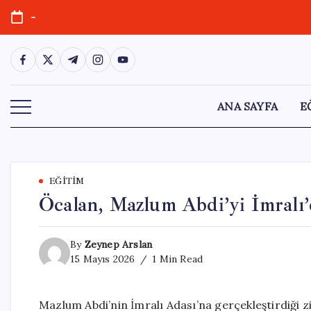
Skip
-
to
content
https://www.facebook.com/
https://twitter.com/
https://t.me/
https://www.instagram.com/
https://youtube.com/
ANA SAYFA
E
EĞITIM
Öcalan, Mazlum Abdi’yi İmralı’da
By
Zeynep Arslan
15 Mayıs 2026
1 Min Read
Mazlum Abdi’nin İmralı Adası’na gerçekleştirdiği zi