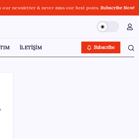
o our newsletter & never miss our best posts.
Subscribe Now!
TIM
İLETİŞİM
Subscribe
ı
SON YAZILAR
Katlanabilir telefonda incelik yarışı kızıştı:
HONOR Magic V6 Türkiye’de