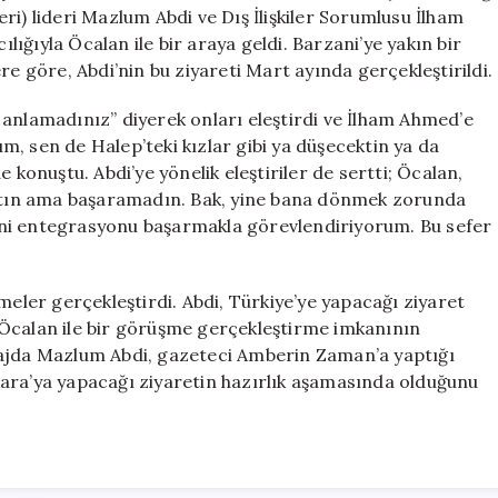
bir
ri) lideri Mazlum Abdi ve Dış İlişkiler Sorumlusu İlham
dille
ılığıyla Öcalan ile bir araya geldi. Barzani’ye yakın bir
uyardı!
re göre, Abdi’nin bu ziyareti Mart ayında gerçekleştirildi.
için
 anlamadınız” diyerek onları eleştirdi ve İlham Ahmed’e
, sen de Halep’teki kızlar gibi ya düşecektin ya da
 konuştu. Abdi’ye yönelik eleştiriler de sertti; Öcalan,
lıştın ama başaramadın. Bak, yine bana dönmek zorunda
 seni entegrasyonu başarmakla görevlendiriyorum. Bu sefer
meler gerçekleştirdi. Abdi, Türkiye’ye yapacağı ziyaret
ah Öcalan ile bir görüşme gerçekleştirme imkanının
tajda Mazlum Abdi, gazeteci Amberin Zaman’a yaptığı
ara’ya yapacağı ziyaretin hazırlık aşamasında olduğunu