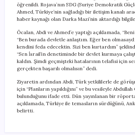
öğrenildi. Rojava’nın SDG (Suriye Demokratik Güçle
Ahmed, Türkiye’nin sağladığı bir iletişim kanalı arac
haber kaynağı olan Darka Mazi’nin aktardığı bilgile
Öcalan, Abdi ve Ahmed’e yaptığı açıklamada, “Beni
“Ben burada devletle anlaştım. Eğer ben olmasaydım
kendini feda edecektin. Sizi ben kurtardım” şeklinde
“Sen İsrail’in denetiminde bir devlet kurmaya ça
kaldın. Şimdi geçmişteki hatalarının telafisi için
gerçekten başarılı olmalısın” dedi.
Ziyaretin ardından Abdi, Türk yetkililerle de görüş
için “Planların yapıldığını” ve bu vesileyle Abdull
bulunduğunu ifade etti. Dün yayınlanan bir röpor
açıklamada, Türkiye ile temasların sürdüğünü, Ank
belirtti.