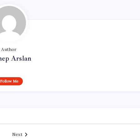
Author
nep Arslan
Follow Me
Next