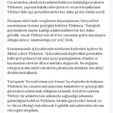
Cezaevinden çıkarken kendisini bekleyen kalabalığa seslenen
Türkmen, yaşanan hukuki süreçlerin ve cezaevi koşullarının
Türkiye’deki işçi gerçeklerini bir kez daha gözler önüne serdi.
Duruşma sürecinde sergilenen dayanışmanın, bireysel bir
savunmanın ötesine geçtiğini belirten Türkmen, “Emeğiyle
geçinenlerin maruz kaldığı adaletsizlikleri bir kez daha
gördük. Ancak Türkiye’nin dört bir yanından gelen dayanışma
olduğu sürece, umutsuzluğa yer yok,” dedi.
Konuşmasında iş kazalarında uzuvlarını kaybeden işçilere de
dikkat çeken Türkmen, “İş kazalarında kaybedilen parmaklar
belki geri gelmeyecek ama işçiyi parmağından, elinden ve
hayatından eden bu düzen mutlaka değişecek. Bu değişim,
emeği için mücadele edenlerin çabalarıyla mümkün olacaktır,”
ifadelerini kullandı.
Tartışmalı “Dezenformasyon Yasası”na eleştirilerde bulunan
Türkmen, bu yasanın asıl amacının muhalefeti ve gerçeği dile
getirenleri susturmak olduğunu savundu. Kendi beraatinin
Türkiye’de adaletin tam anlamıyla sağlandığı anlamına
gelmediğini belirten Türkmen, tutuklu gazeteciler İsmail Arı
ve Alican Uludağ’ı hatırlatarak özgürlük mücadelesinin devam
edeceğini vurguladı.