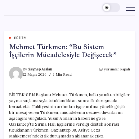
Skip
to
content
EĞITIM
Mehmet Türkmen: “Bu Sistem
İşçilerin Mücadelesiyle Değişecek”
Mehmet
By
Zeynep Arslan
yorumlar kapalı
Türkmen:
12 Mayıs 2026
1 Min Read
“Bu
Sistem
İşçilerin
BİRTEK-SEN Başkanı Mehmet Türkmen, halkı yanıltıcı bilgiler
Mücadelesiyle
yayma suçlamasıyla tutuklandıktan sonra ilk duruşmada
Değişecek”
için
beraat etti. Tahliyesinin ardından işçi sınıfına yönelik güçlü
bir mesaj veren Türkmen, mücadelenin cezaevi duvarlarını
aşacağını vurguladı. Yusuf Arslan’ın haberine göre,
Gaziantep’te Sırma Halı işçilerine verdiği destek sonrası
tutuklanan Türkmen, Gaziantep 38. Asliye Ceza
Mahkemesi’ndeki ilk duruşmadan aklanarak çıktı.