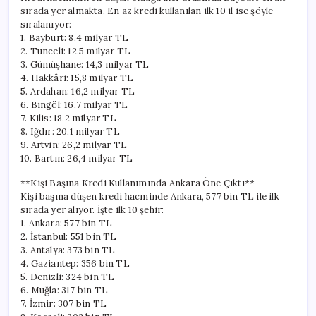
sırada yer almakta. En az kredi kullanılan ilk 10 il ise şöyle
sıralanıyor:
1. Bayburt: 8,4 milyar TL
2. Tunceli: 12,5 milyar TL
3. Gümüşhane: 14,3 milyar TL
4. Hakkâri: 15,8 milyar TL
5. Ardahan: 16,2 milyar TL
6. Bingöl: 16,7 milyar TL
7. Kilis: 18,2 milyar TL
8. Iğdır: 20,1 milyar TL
9. Artvin: 26,2 milyar TL
10. Bartın: 26,4 milyar TL
**Kişi Başına Kredi Kullanımında Ankara Öne Çıktı**
Kişi başına düşen kredi hacminde Ankara, 577 bin TL ile ilk
sırada yer alıyor. İşte ilk 10 şehir:
1. Ankara: 577 bin TL
2. İstanbul: 551 bin TL
3. Antalya: 373 bin TL
4. Gaziantep: 356 bin TL
5. Denizli: 324 bin TL
6. Muğla: 317 bin TL
7. İzmir: 307 bin TL