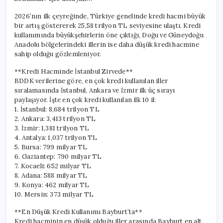
için
2026’nın ilk çeyreğinde, Türkiye genelinde kredi hacmi büyük
bir artış göstererek 25,58 trilyon TL seviyesine ulaştı. Kredi
kullanımında büyükşehirlerin öne çıktığı, Doğu ve Güneydoğu
Anadolu bölgelerindeki illerin ise daha düşük kredi hacmine
sahip olduğu gözlemleniyor.
**Kredi Hacminde İstanbul Zirvede**
BDDK verilerine göre, en çok kredi kullanılan iller
sıralamasında İstanbul, Ankara ve İzmir ilk üç sırayı
paylaşıyor. İşte en çok kredi kullanılan ilk 10 il:
1. İstanbul: 8,684 trilyon TL
2. Ankara: 3,413 trilyon TL
3. İzmir: 1,381 trilyon TL
4. Antalya: 1,037 trilyon TL
5. Bursa: 799 milyar TL
6. Gaziantep: 790 milyar TL
7. Kocaeli: 652 milyar TL
8. Adana: 588 milyar TL
9. Konya: 462 milyar TL
10. Mersin: 373 milyar TL
**En Düşük Kredi Kullanımı Bayburt’ta**
Kredi hacminin en düşük olduğu iller arasında Bayburt en alt