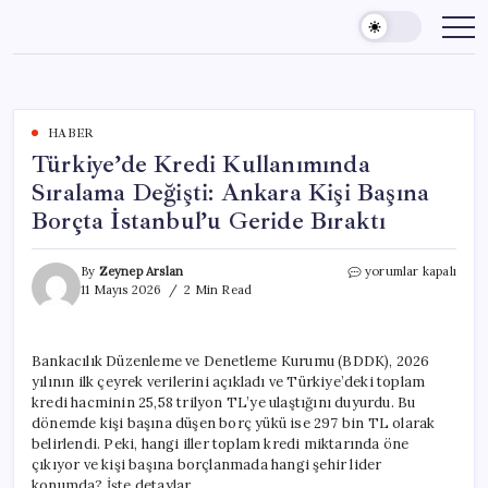
Skip
to
content
HABER
Türkiye’de Kredi Kullanımında
Sıralama Değişti: Ankara Kişi Başına
Borçta İstanbul’u Geride Bıraktı
Türkiye’de
By
Zeynep Arslan
yorumlar kapalı
Kredi
11 Mayıs 2026
2 Min Read
Kullanımında
Sıralama
Değişti:
Bankacılık Düzenleme ve Denetleme Kurumu (BDDK), 2026
Ankara
yılının ilk çeyrek verilerini açıkladı ve Türkiye’deki toplam
Kişi
Başına
kredi hacminin 25,58 trilyon TL’ye ulaştığını duyurdu. Bu
Borçta
dönemde kişi başına düşen borç yükü ise 297 bin TL olarak
İstanbul’u
belirlendi. Peki, hangi iller toplam kredi miktarında öne
Geride
çıkıyor ve kişi başına borçlanmada hangi şehir lider
Bıraktı
konumda? İşte detaylar…